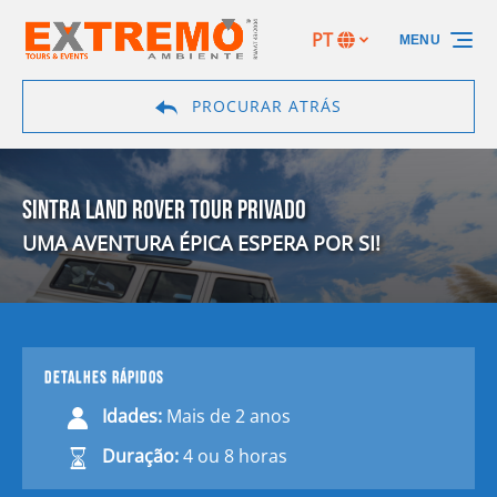
Passar para a navegação primária
Passar para o conteúdo
Passar para o rodapé
PT
MENU
Selecione
o
seu
PROCURAR ATRÁS
idioma
SINTRA LAND ROVER TOUR PRIVADO
UMA AVENTURA ÉPICA ESPERA POR SI!
DETALHES RÁPIDOS
Idades:
Mais de 2 anos
Duração:
4 ou 8 horas