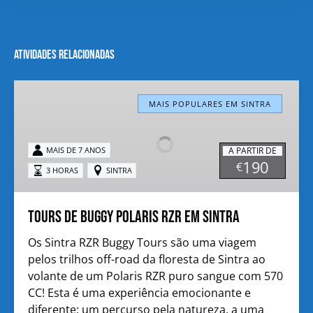
Atividades relacionadas
Tours
de
MAIS POPULARES EM SINTRA
Buggy
Polaris
A PARTIR DE
MAIS DE 7 ANOS
RZR
190
€
3 HORAS
SINTRA
em
Sintra
Tours de Buggy Polaris RZR em Sintra
Os Sintra RZR Buggy Tours são uma viagem
pelos trilhos off-road da floresta de Sintra ao
volante de um Polaris RZR puro sangue com 570
CC! Esta é uma experiência emocionante e
diferente: um percurso pela natureza, a uma