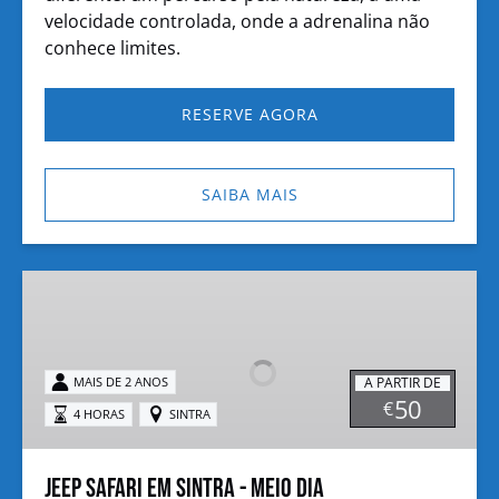
velocidade controlada, onde a adrenalina não
conhece limites.
RESERVE AGORA
SAIBA MAIS
Jeep
Safari
em
Sintra
A PARTIR DE
MAIS DE 2 ANOS
-
50
€
4 HORAS
SINTRA
Meio
Dia
Jeep Safari em Sintra - Meio Dia