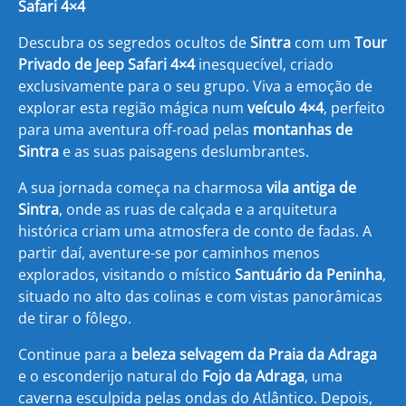
Safari 4×4
Descubra os segredos ocultos de
Sintra
com um
Tour
Privado de Jeep Safari 4×4
inesquecível, criado
exclusivamente para o seu grupo. Viva a emoção de
explorar esta região mágica num
veículo 4×4
, perfeito
para uma aventura off-road pelas
montanhas de
Sintra
e as suas paisagens deslumbrantes.
A sua jornada começa na charmosa
vila antiga de
Sintra
, onde as ruas de calçada e a arquitetura
histórica criam uma atmosfera de conto de fadas. A
partir daí, aventure-se por caminhos menos
explorados, visitando o místico
Santuário da Peninha
,
situado no alto das colinas e com vistas panorâmicas
de tirar o fôlego.
Continue para a
beleza selvagem da Praia da Adraga
e o esconderijo natural do
Fojo da Adraga
, uma
caverna esculpida pelas ondas do Atlântico. Depois,