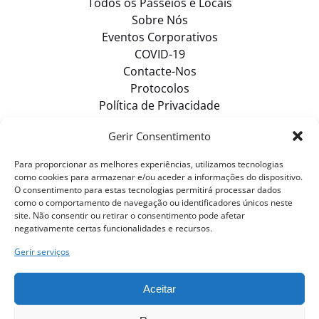
Todos os Passeios e Locais
Sobre Nós
Eventos Corporativos
COVID-19
Contacte-Nos
Protocolos
Política de Privacidade
Gerir Consentimento
PROCURAR ITENS
Para proporcionar as melhores experiências, utilizamos tecnologias
como cookies para armazenar e/ou aceder a informações do dispositivo.
VER TODOS OS TOURS
O consentimento para estas tecnologias permitirá processar dados
como o comportamento de navegação ou identificadores únicos neste
site. Não consentir ou retirar o consentimento pode afetar
negativamente certas funcionalidades e recursos.
COMPRAR CARTÃO-PRESENTE
Gerir serviços
Aceitar